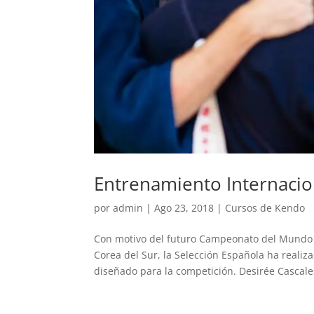
Entrenamiento Internacio
por
admin
|
Ago 23, 2018
|
Cursos de Kendo
Con motivo del futuro Campeonato del Mundo d
Corea del Sur, la Selección Española ha real
diseñado para la competición. Desirée Cascales