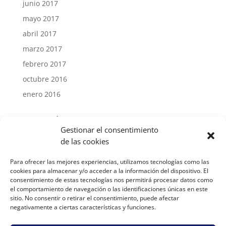
junio 2017
mayo 2017
abril 2017
marzo 2017
febrero 2017
octubre 2016
enero 2016
Categorías
Gestionar el consentimiento
Competiciones de Iaido
de las cookies
Competiciones de Kendo
Para ofrecer las mejores experiencias, utilizamos tecnologías como las
Cursos de Iaido
cookies para almacenar y/o acceder a la información del dispositivo. El
consentimiento de estas tecnologías nos permitirá procesar datos como
Cursos de Kendo
el comportamiento de navegación o las identificaciones únicas en este
Noticias del Club
sitio. No consentir o retirar el consentimiento, puede afectar
negativamente a ciertas características y funciones.
Meta